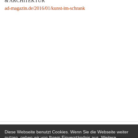
& ARCHITEKTUR
ad-magazin.de/2016/01/kunst-im-schrank
Multiple 'up/toseven', Michael Growe 2015
'Klotz (II)', Michael Growe 2000
Sideboard 'Pullman', Michael Growe 2016
Multiple 'Obelisk', Michael Growe 2014
Hockerbox 'Boogie Woogie', Michael Growe 2017
Trojaner 'Spell', Michael Growe 2004
Trojaner 'Zweiter Tango', Michael Growe 2009
Martin Bohn bei:
Diese Webseite benutzt Cookies. Wenn Sie die Webseite weiter
nutzen, gehen wir von Ihrem Einverständnis aus. Weitere