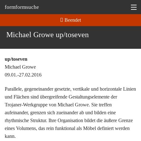
formformsuche
Beendet
Information
Michael Growe up/toseven
Ausstellungen
Depot
up/toseven
Tipp
Michael Growe
09.01.-27.02.2016
Martin Bohn @
Parallele, gegeneinander gesetzte, vertikale und horizontale Linien
und Flächen sind übergreifende Gestaltungselemente der
Trojaner-Werkgruppe von Michael Growe. Sie treffen
aufeinander, grenzen sich zueinander ab und bilden eine
rhythmische Struktur. Ihre Organisation bildet die äußere Grenze
eines Volumens, das rein funktional als Möbel definiert werden
kann.