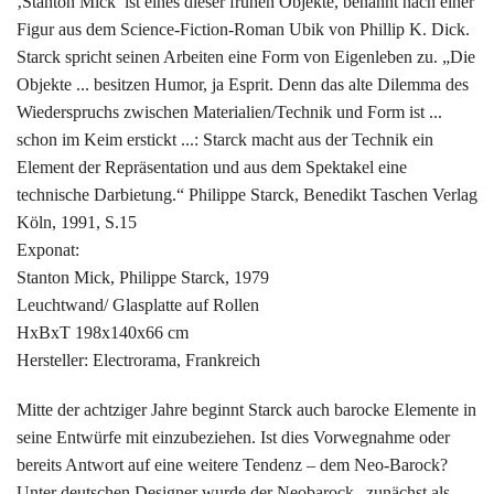
‚Stanton Mick’ ist eines dieser frühen Objekte, benannt nach einer
Figur aus dem Science-Fiction-Roman Ubik von Phillip K. Dick.
Starck spricht seinen Arbeiten eine Form von Eigenleben zu. „Die
Objekte ... besitzen Humor, ja Esprit. Denn das alte Dilemma des
Wiederspruchs zwischen Materialien/Technik und Form ist ...
schon im Keim erstickt ...: Starck macht aus der Technik ein
Element der Repräsentation und aus dem Spektakel eine
technische Darbietung.“ Philippe Starck, Benedikt Taschen Verlag
Köln, 1991, S.15
Exponat:
Stanton Mick, Philippe Starck, 1979
Leuchtwand/ Glasplatte auf Rollen
HxBxT 198x140x66 cm
Hersteller: Electrorama, Frankreich
Mitte der achtziger Jahre beginnt Starck auch barocke Elemente in
seine Entwürfe mit einzubeziehen. Ist dies Vorwegnahme oder
bereits Antwort auf eine weitere Tendenz – dem Neo-Barock?
Unter deutschen Designer wurde der Neobarock „zunächst als