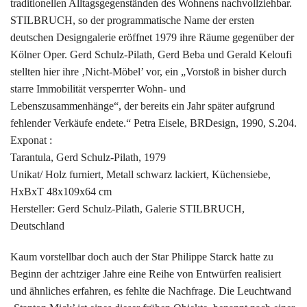
traditionellen Alltagsgegenständen des Wohnens nachvollziehbar.
STILBRUCH, so der programmatische Name der ersten
deutschen Designgalerie eröffnet 1979 ihre Räume gegenüber der
Kölner Oper. Gerd Schulz-Pilath, Gerd Beba und Gerald Keloufi
stellten hier ihre ‚Nicht-Möbel’ vor, ein „Vorstoß in bisher durch
starre Immobilität versperrter Wohn- und
Lebenszusammenhänge“, der bereits ein Jahr später aufgrund
fehlender Verkäufe endete.“ Petra Eisele, BRDesign, 1990, S.204.
Exponat :
Tarantula, Gerd Schulz-Pilath, 1979
Unikat/ Holz furniert, Metall schwarz lackiert, Küchensiebe,
HxBxT 48x109x64 cm
Hersteller: Gerd Schulz-Pilath, Galerie STILBRUCH,
Deutschland
Kaum vorstellbar doch auch der Star Philippe Starck hatte zu
Beginn der achtziger Jahre eine Reihe von Entwürfen realisiert
und ähnliches erfahren, es fehlte die Nachfrage. Die Leuchtwand