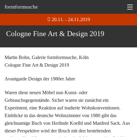
formformsuche
20.11. - 24.11.2019
Information
Cologne Fine Art & Design 2019
Ausstellungen
Depot
Martin Bohn, Galerie formformsuche, Köln
Tipp
Cologne Fine Art & Design 2019
Martin Bohn @
Avantgarde Design der 1980er Jahre
Waren diese neuen Möbel nun Kunst- oder
Gebrauchsgegenstände. Sicher waren sie zunächst ein
Experiment, eine Reaktion auf tradierte Wohnkonventionen.
Einblicke in das deutsche Wohnzimmer von 1980 gibt das
gleichnamige Buch von Herlinde Koelbl und Manfred Sack. Aus
dieser Perspektive wird der Bruch mit den bestehenden