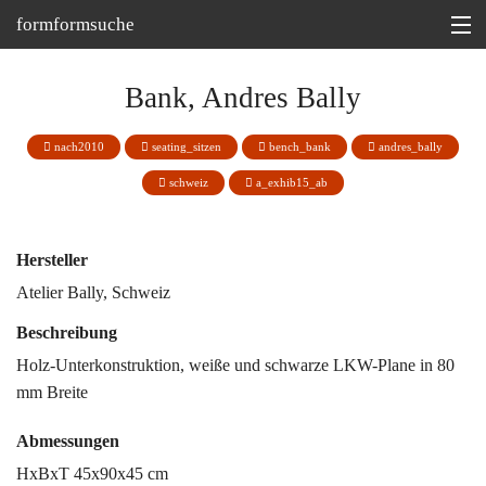
formformsuche
Information
Bank, Andres Bally
Ausstellungen
nach2010
seating_sitzen
bench_bank
andres_bally
Depot
schweiz
a_exhib15_ab
Tipp
Hersteller
Martin Bohn @
Atelier Bally, Schweiz
Beschreibung
Holz-Unterkonstruktion, weiße und schwarze LKW-Plane in 80
mm Breite
Abmessungen
HxBxT 45x90x45 cm