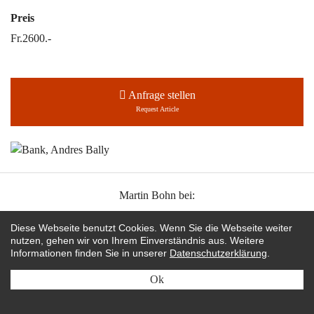
Preis
Fr.2600.-
Anfrage stellen
Request Article
Martin Bohn bei:
editionformform
Diese Webseite benutzt Cookies. Wenn Sie die Webseite weiter
nutzen, gehen wir von Ihrem Einverständnis aus. Weitere
rubylux
Informationen finden Sie in unserer
Datenschutzerklärung
.
instagram
Ok